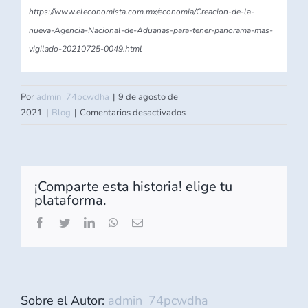
https://www.eleconomista.com.mx/economia/Creacion-de-la-
nueva-Agencia-Nacional-de-Aduanas-para-tener-panorama-mas-
vigilado-20210725-0049.html
Por
admin_74pcwdha
|
9 de agosto de
en
2021
|
Blog
|
Comentarios desactivados
Creación
de
nueva
Agencia
¡Comparte esta historia! elige tu
Nacional
plataforma.
de
Facebook
Twitter
LinkedIn
WhatsApp
Correo
Aduanas
electrónico
Sobre el Autor:
admin_74pcwdha