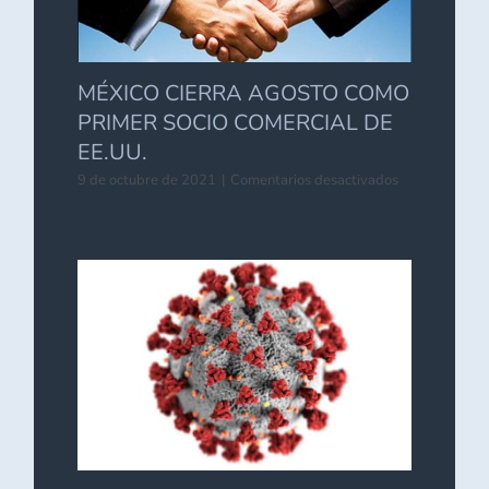
MÉXICO CIERRA AGOSTO COMO
PRIMER SOCIO COMERCIAL DE
EE.UU.
en
9 de octubre de 2021
|
Comentarios desactivados
MÉXICO
CIERRA
AGOSTO
COMO
PRIMER
SOCIO
COMERCIAL
DE
EE.UU.