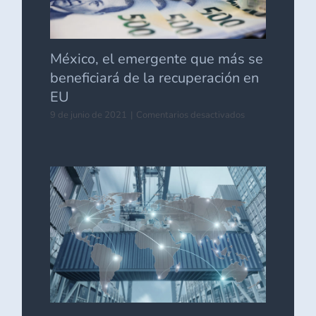
México, el emergente que más se
beneficiará de la recuperación en
EU
en
9 de junio de 2021
|
Comentarios desactivados
México,
el
emergente
que
más
se
beneficiará
de
la
recuperación
en
EU