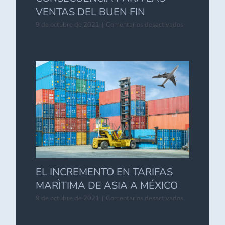
VENTAS DEL BUEN FIN
en
9 de octubre de 2021
|
Comentarios desactivados
SATURACIÓN
DE
PUERTOS
Y
SU
CONSECUEN
PARA
LAS
VENTAS
DEL
BUEN
FIN
EL INCREMENTO EN TARIFAS
MARÌTIMA DE ASIA A MÉXICO
en
9 de octubre de 2021
|
Comentarios desactivados
EL
INCREMENT