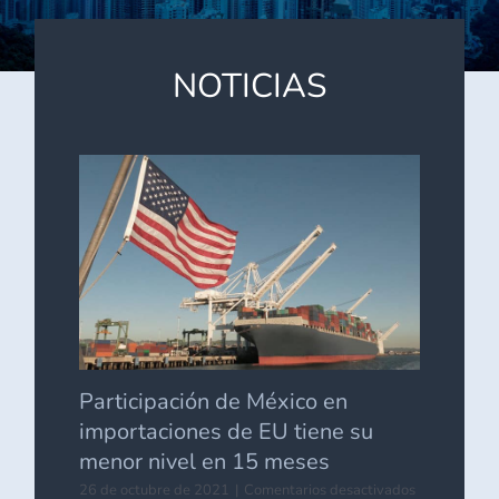
NOTICIAS
Participación de México en
importaciones de EU tiene su
menor nivel en 15 meses
en
26 de octubre de 2021
|
Comentarios desactivados