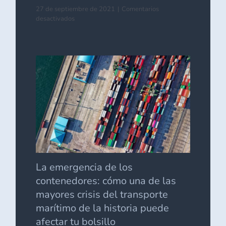
27 de septiembre de 2021
|
Comentarios
en
desactivados
EL
COMERCIO
EXTERIOR
EN
LA
ECONOMÍA
MEXICANA
La emergencia de los
contenedores: cómo una de las
mayores crisis del transporte
marítimo de la historia puede
afectar tu bolsillo