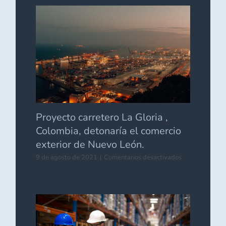
Agencia
Nacional
de
Aduanas
Proyecto carretero La Gloria ,
Colombia, detonaría el comercio
exterior de Nuevo León.
en
9 de agosto de 2021
|
Comentarios desactivados
Proyecto
carretero
La
Gloria
,
Colombia,
detonaría