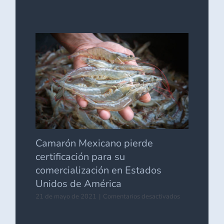
Advierten
incremento
de
costos
ante
modificación
en
reglas
de
comercio
exterior
Camarón Mexicano pierde
certificación para su
comercialización en Estados
Unidos de América
en
21 de mayo de 2021
|
Comentarios desactivados
Camarón
Mexicano