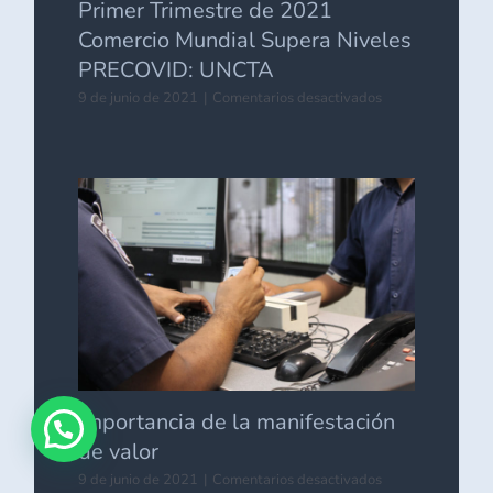
Primer Trimestre de 2021
Comercio Mundial Supera Niveles
PRECOVID: UNCTA
en
9 de junio de 2021
|
Comentarios desactivados
Primer
Trimestre
de
2021
Comercio
Mundial
Supera
Niveles
PRECOVID:
UNCTA
Importancia de la manifestación
de valor
en
9 de junio de 2021
|
Comentarios desactivados