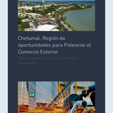
Chetumal, Región de
oportunidades para Potenciar el
Comercio Exterior
9 de septiembre de 2021
|
Comentarios
en
desactivados
Chetumal,
Región
de
oportunidades
para
Potenciar
el
Comercio
Exterior