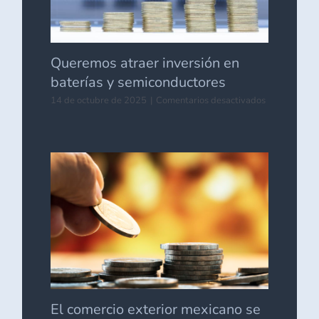
Queremos atraer inversión en
baterías y semiconductores
en
14 de octubre de 2025
|
Comentarios desactivados
Queremos
atraer
inversión
en
baterías
y
semiconduct
El comercio exterior mexicano se