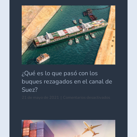
pierde
certificación
para
su
comercializaci
en
Estados
Unidos
de
América
¿Qué es lo que pasó con los
buques rezagados en el canal de
Suez?
en
21 de mayo de 2021
|
Comentarios desactivados
¿Qué
es
lo
que
pasó
con