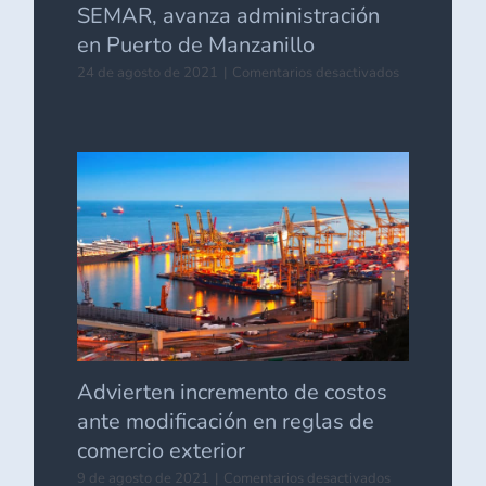
SEMAR, avanza administración
en Puerto de Manzanillo
en
24 de agosto de 2021
|
Comentarios desactivados
SEMAR,
avanza
administració
en
Puerto
de
Manzanillo
Advierten incremento de costos
ante modificación en reglas de
comercio exterior
en
9 de agosto de 2021
|
Comentarios desactivados