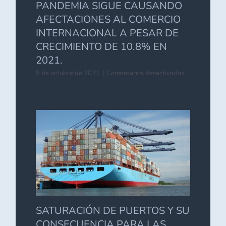
PANDEMIA SIGUE CAUSANDO
AFECTACIONES AL COMERCIO
INTERNACIONAL A PESAR DE
CRECIMIENTO DE 10.8% EN
2021.
en
9 de octubre de 2021
|
Comentarios desactivados
PANDEMIA
SIGUE
CAUSANDO
AFECTACION
AL
COMERCIO
INTERNACIO
A
PESAR
DE
CRECIMIENT
DE
10.8%
EN
SATURACIÓN DE PUERTOS Y SU
2021.
CONSECUENCIA PARA LAS