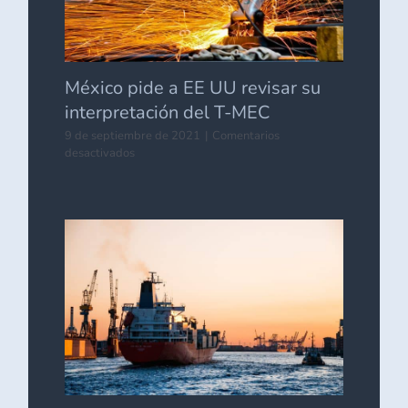
México pide a EE UU revisar su
interpretación del T-MEC
9 de septiembre de 2021
|
Comentarios
en
desactivados
México
pide
a
EE
UU
revisar
su
interpretación
del
T-
MEC