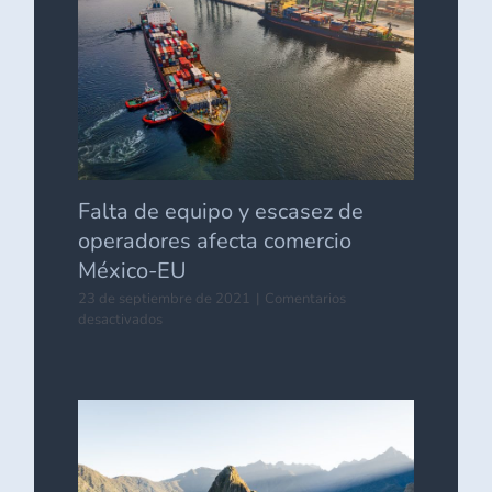
terrestre
del
AIFA.
Falta de equipo y escasez de
operadores afecta comercio
México-EU
23 de septiembre de 2021
|
Comentarios
en
desactivados
Falta
de
equipo
y
escasez
de
operadores
afecta