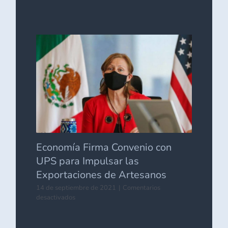
“Exportaciones
de
Tequila
Aumentan
20.7%
en
el
Primer
Semestre
de
2021”
Economía Firma Convenio con
UPS para Impulsar las
Exportaciones de Artesanos
14 de septiembre de 2021
|
Comentarios
en
desactivados
Economía
Firma
Convenio