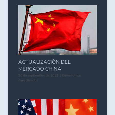
EN
TARIFAS
MARÌTIMA
DE
ASIA
A
MÉXICO
ACTUALIZACIÒN DEL
MERCADO CHINA
30 de septiembre de 2021
|
Comentarios
en
desactivados
ACTUALIZACIÒN
DEL
MERCADO
CHINA