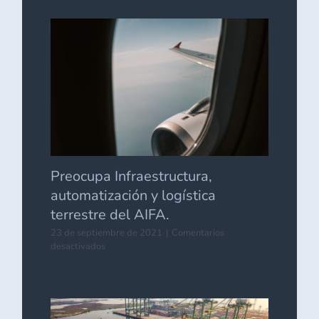
hasta
2022
carta
porte
de
transportistas
Preocupa Infraestructura,
automatización y logística
terrestre del AIFA.
23 de septiembre de 2021
|
Comentarios
en
desactivados
Preocupa
Infraestructura,
automatización
y
logística