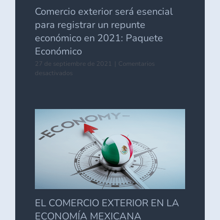
Comercio exterior será esencial
para registrar un repunte
económico en 2021: Paquete
Económico
27 de septiembre de 2021
|
Comentarios
en
desactivados
Comercio
exterior
será
esencial
para
registrar
un
repunte
económico
en
2021:
Paquete
Económico
EL COMERCIO EXTERIOR EN LA
ECONOMÍA MEXICANA