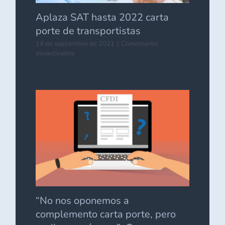
Aplaza SAT hasta 2022 carta
porte de transportistas
14 de septiembre de 2021
|
Comentarios
en
desactivados
Aplaza
SAT
hasta
2022
carta
porte
de
transportistas
“No nos oponemos a
complemento carta porte, pero