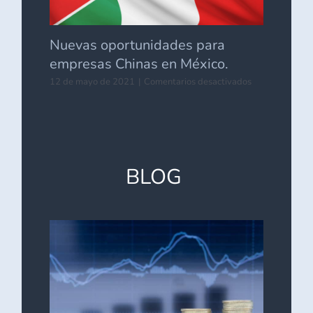
Nuevas oportunidades para
empresas Chinas en México.
en
12 de mayo de 2021
|
Comentarios desactivados
Nuevas
oportunidades
para
empresas
Chinas
en
BLOG
México.