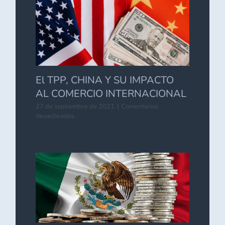
El TPP, CHINA Y SU IMPACTO
AL COMERCIO INTERNACIONAL
27 de septiembre de 2021
|
Comentarios
en
desactivados
El
TPP,
CHINA
Y
SU
IMPACTO
AL
COMERCIO
INTERNACIONAL