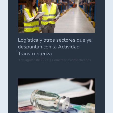
el
comercio
exterior
de
Nuevo
León.
Logística y otros sectores que ya
despuntan con la Actividad
Transfronteriza
en
9 de agosto de 2021
|
Comentarios desactivados
Logística
y
otros
sectores
que
ya
despuntan
con
la
Actividad
Transfronteriza