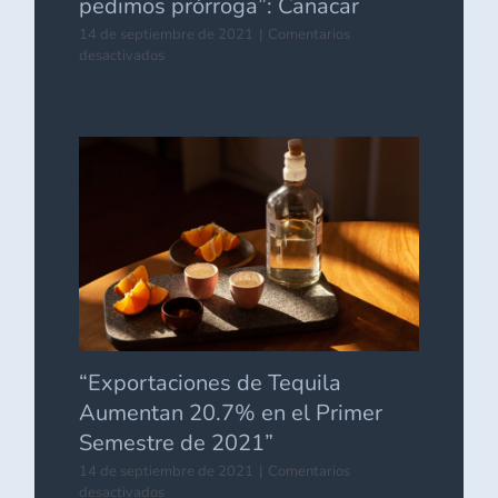
pedimos prórroga”: Canacar
14 de septiembre de 2021
|
Comentarios
en
desactivados
“No
nos
oponemos
a
complemento
carta
porte,
pero
pedimos
prórroga”:
Canacar
“Exportaciones de Tequila
Aumentan 20.7% en el Primer
Semestre de 2021”
14 de septiembre de 2021
|
Comentarios
en
desactivados