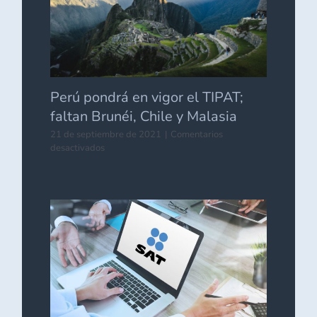
comercio
México-
EU
Perú pondrá en vigor el TIPAT;
faltan Brunéi, Chile y Malasia
21 de septiembre de 2021
|
Comentarios
en
desactivados
Perú
pondrá
en
vigor
el
TIPAT;
faltan
Brunéi,
Chile
y
Malasia