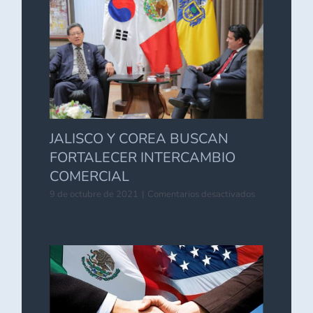
EL
MERCADO
ASIÁTICO
JALISCO Y COREA BUSCAN
FORTALECER INTERCAMBIO
COMERCIAL
en
9 de octubre de 2021
|
Comentarios desactivados
JALISCO
Y
COREA
BUSCAN
FORTALECER
INTERCAMBI
COMERCIAL