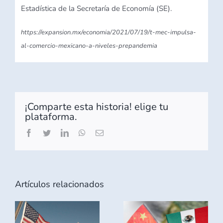
Estadística de la Secretaría de Economía (SE).
https://expansion.mx/economia/2021/07/19/t-mec-impulsa-
al-comercio-mexicano-a-niveles-prepandemia
¡Comparte esta historia! elige tu
plataforma.
Facebook
Twitter
LinkedIn
WhatsApp
Correo
electrónico
Artículos relacionados
n
LA
JALISCO Y