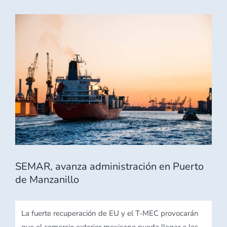
Ver
imagen
más
grande
SEMAR, avanza administración en Puerto
de Manzanillo
La fuerte recuperación de EU y el T-MEC provocarán