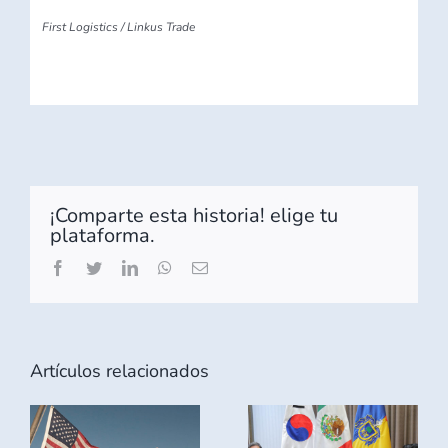
First Logistics / Linkus Trade
¡Comparte esta historia! elige tu
plataforma.
Facebook
Twitter
LinkedIn
WhatsApp
Correo
electrónico
Artículos relacionados
MÉXICO
n
JALISCO Y
CIERRA