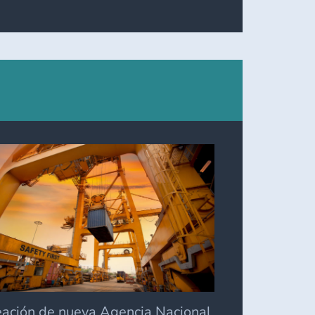
SU
CONSECUENCIA
PARA
LAS
VENTAS
L
DEL
BUEN
FIN
eación de nueva Agencia Nacional