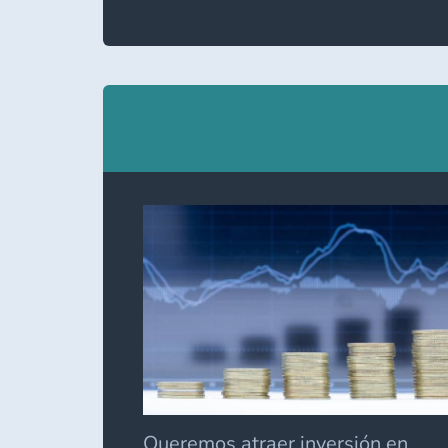
S
C
D
E
Queremos atraer inversión en