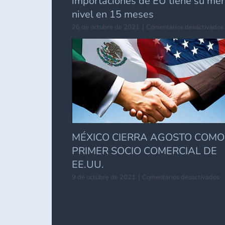
importaciones de EU tiene su me
nivel en 15 meses
26 de octubre de 2021
|
Comentarios desactivados
MÉXICO CIERRA AGOSTO COMO
PRIMER SOCIO COMERCIAL DE
EE.UU.
e
9 de octubre de 2021
|
Comentarios desactivados
M
C
A
C
P