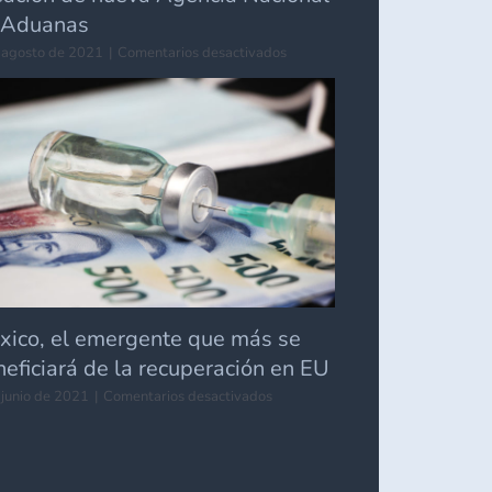
 Aduanas
en
 agosto de 2021
|
Comentarios desactivados
Creación
de
nueva
Agencia
Nacional
de
Aduanas
xico, el emergente que más se
eficiará de la recuperación en EU
en
 junio de 2021
|
Comentarios desactivados
México,
el
emergente
que