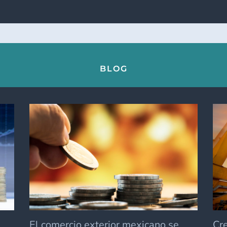
SIGUE
OCIO
CAUSANDO
OMERCIAL
AFECTACIONES
E
AL
E.UU.
COMERCIO
INTERNACIONA
A
BLOG
PESAR
DE
CRECIMIENTO
DE
10.8%
EN
2021.
El comercio exterior mexicano se
Cr