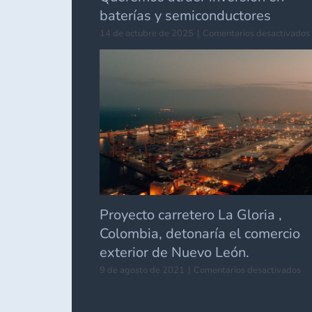
baterías y semiconductores
14 de octubre de 2025
|
Comentarios desactivados
Proyecto carretero La Gloria ,
Colombia, detonaría el comercio
exterior de Nuevo León.
en
9 de agosto de 2021
|
Comentarios desactivados
Pr
ca
La