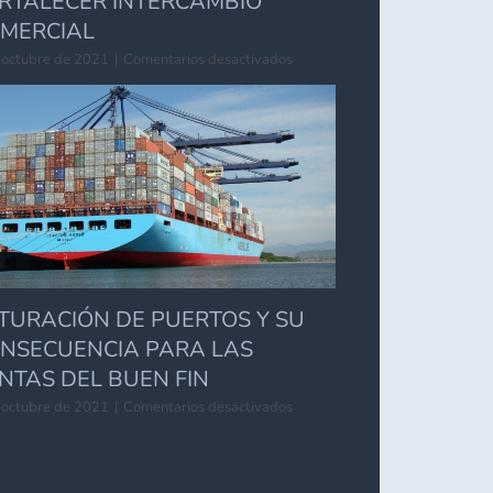
RTALECER INTERCAMBIO
MERCIAL
en
 octubre de 2021
|
Comentarios desactivados
JALISCO
Y
COREA
BUSCAN
FORTALECER
INTERCAMBIO
COMERCIAL
TURACIÓN DE PUERTOS Y SU
NSECUENCIA PARA LAS
NTAS DEL BUEN FIN
en
 octubre de 2021
|
Comentarios desactivados
SATURACIÓN
DE
PUERTOS
Y