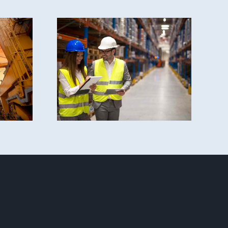
y otros
que ya
con la
dad
teriza