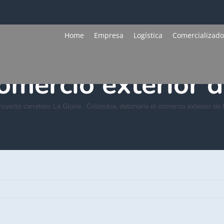
Home
Empresa
Logística
Comercializado
rretero La Gloria
comercio exterior 
royecto carretero La Gloria , Colombia, detonaría el comercio exterior d