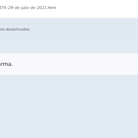
/1875-29-de-julio-de-2021.html
en
os desactivados
Proyecto
carretero
La
Gloria
orma.
,
Colombia,
detonaría
el
comercio
exterior
de
Nuevo
León.