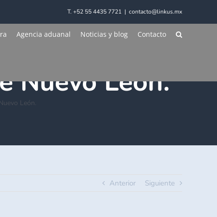
T. +52 55 4435 7721
|
contacto@linkus.mx
ra
Agencia aduanal
Noticias y blog
Contacto
 , Colombia,
de Nuevo León.
e Nuevo León.
Anterior
Siguiente