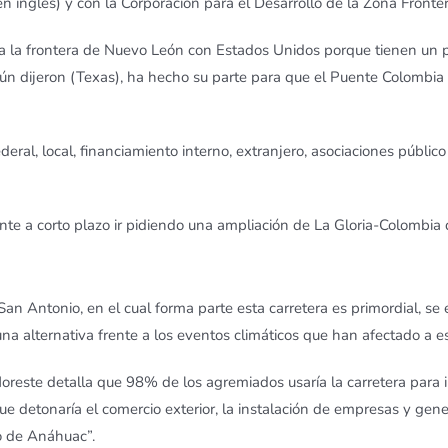
en inglés) y con la Corporación para el Desarrollo de la Zona Front
esa la frontera de Nuevo León con Estados Unidos porque tienen un
gún dijeron (Texas), ha hecho su parte para que el Puente Colombi
ederal, local, financiamiento interno, extranjero, asociaciones públi
e a corto plazo ir pidiendo una ampliación de La Gloria-Colombia d
n Antonio, en el cual forma parte esta carretera es primordial, se
a alternativa frente a los eventos climáticos que han afectado a es
este detalla que 98% de los agremiados usaría la carretera para ir
que detonaría el comercio exterior, la instalación de empresas y ge
io de Anáhuac”.