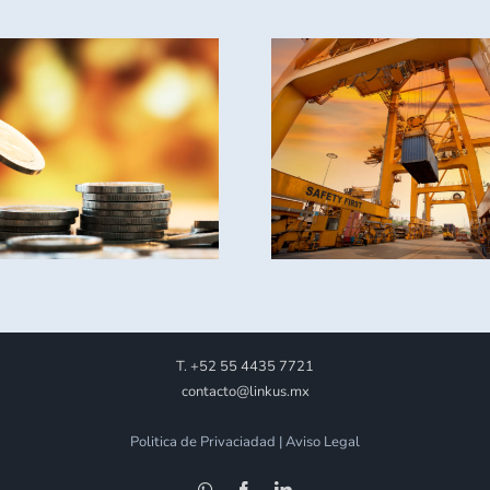
Logística 
Creación de nueva
sectores 
Agencia Nacional de
despuntan 
Aduanas
Activi
Transfron
T. +52 55 4435 7721
contacto@linkus.mx
Politica de Privaciadad | Aviso Legal
WhatsApp
Facebook
LinkedIn