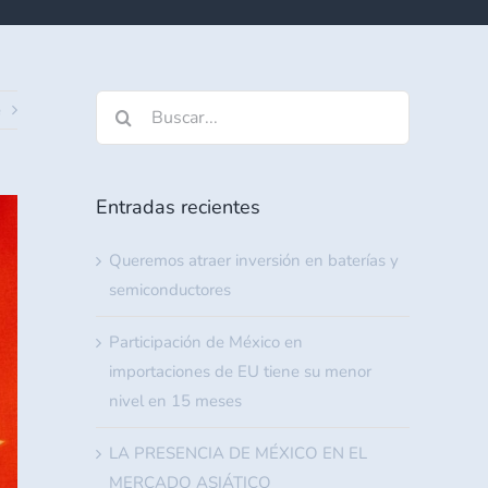
Buscar:
e
Entradas recientes
Queremos atraer inversión en baterías y
semiconductores
Participación de México en
importaciones de EU tiene su menor
nivel en 15 meses
LA PRESENCIA DE MÉXICO EN EL
MERCADO ASIÁTICO