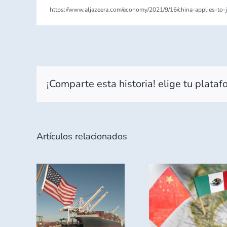
https://www.aljazeera.com/economy/2021/9/16/china-applies-to-
¡Comparte esta historia! elige tu plataf
Artículos relacionados
ación
LA
JALISC
co en
PRESENCIA
COR
iones
DE MÉXICO
BUSC
ene su
EN EL
FORTAL