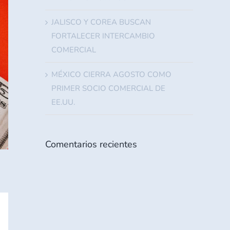
JALISCO Y COREA BUSCAN
FORTALECER INTERCAMBIO
COMERCIAL
MÉXICO CIERRA AGOSTO COMO
PRIMER SOCIO COMERCIAL DE
EE.UU.
Comentarios recientes