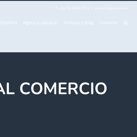
T. +52 55 4435 7721
|
contacto@linkus.mx
lizadora
Agencia aduanal
Noticias y blog
Contacto
 AL COMERCIO