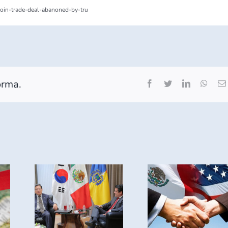
join-trade-deal-abanoned-by-tru
orma.
Facebook
Twitter
LinkedIn
What
MÉXICO
O Y
CIERRA
EA
AGOSTO
AN
COMO
ECER
PRIMER