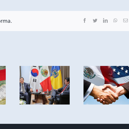
orma.
Facebook
Twitter
LinkedIn
What
MÉXICO
O Y
CIERRA
EA
AGOSTO
AN
COMO
ECER
PRIMER
MBIO
SOCIO
IAL
COMERCIAL
DE EE.UU.