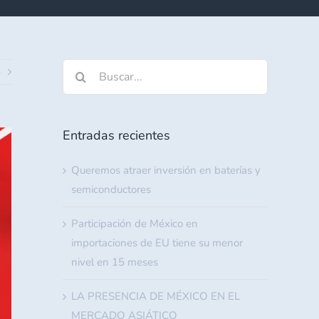
Buscar:
e
Entradas recientes
Queremos atraer inversión en baterías y
semiconductores
Participación de México en
importaciones de EU tiene su menor
nivel en 15 meses
LA PRESENCIA DE MÉXICO EN EL
MERCADO ASIÁTICO