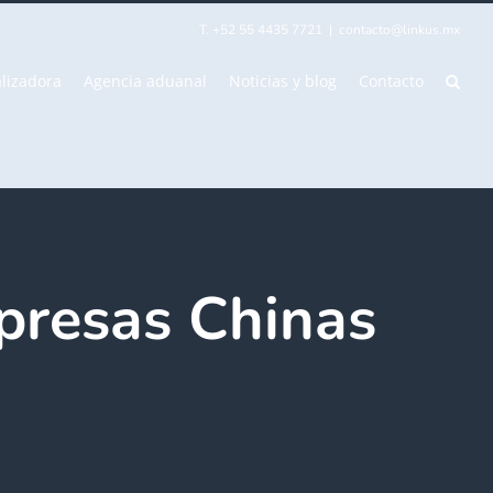
T. +52 55 4435 7721
|
contacto@linkus.mx
lizadora
Agencia aduanal
Noticias y blog
Contacto
presas Chinas