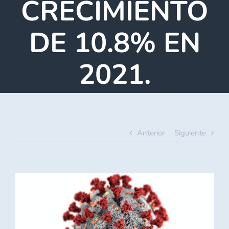
CRECIMIENTO
DE 10.8% EN
2021.
Anterior
Siguiente
Ver
imagen
más
grande