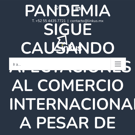
PANDEMIA
Saltar
WhatsApp
Facebook
LinkedIn
al
contenido
SIGUE
T. +52 55 4435 7721
|
contacto@linkus.mx
CAUSANDO
AFECTACIONES
Ir a...
AL COMERCIO
INTERNACIONA
A PESAR DE