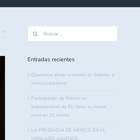
Buscar:
e
Entradas recientes
Queremos atraer inversión en baterías y
semiconductores
Participación de México en
importaciones de EU tiene su menor
nivel en 15 meses
LA PRESENCIA DE MÉXICO EN EL
MERCADO ASIÁTICO