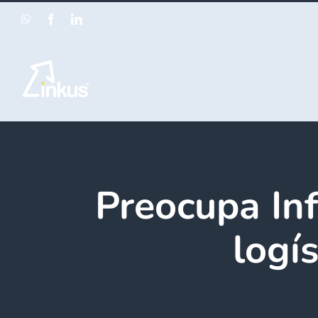
Saltar
WhatsApp
Facebook
LinkedIn
al
contenido
Preocupa Inf
logís