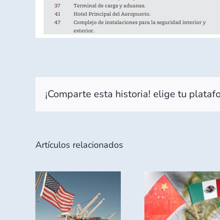
¡Comparte esta historia! elige tu plataf
Artículos relacionados
ación
LA
JALISC
co en
PRESENCIA
COR
iones
DE MÉXICO
BUSC