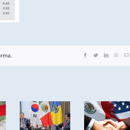
orma.
Facebook
Twitter
LinkedIn
What
MÉXICO
O Y
CIERRA
EA
AGOSTO
AN
COMO