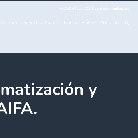
T. +52 55 4435 7721
|
contacto@linkus.mx
lizadora
Agencia aduanal
Noticias y blog
Contacto
omatización y
 AIFA.